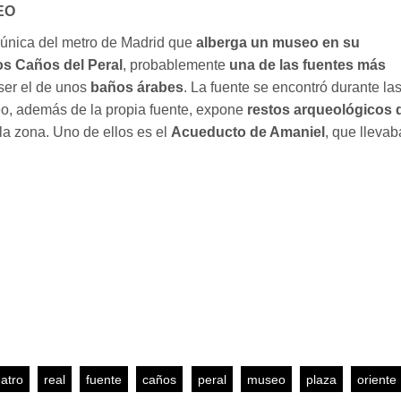
EO
 única del metro de Madrid que
alberga un museo en su
os
Caños del Peral
, probablemente
una de las fuentes más
 ser el de unos
baños árabes
. La fuente se encontró durante la
eo, además de la propia fuente, expone
restos arqueológicos 
a zona. Uno de ellos es el
Acueducto de Amaniel
, que llevab
eatro
real
fuente
caños
peral
museo
plaza
oriente