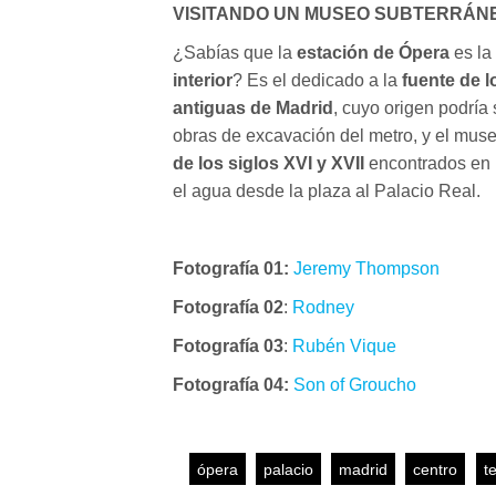
VISITANDO UN MUSEO SUBTERRÁN
¿Sabías que la
estación de Ópera
es la
interior
? Es el dedicado a la
fuente de l
antiguas de Madrid
, cuyo origen podría
obras de excavación del metro, y el mus
de los siglos XVI y XVII
encontrados en l
el agua desde la plaza al Palacio Real.
Fotografía 01:
Jeremy Thompson
Fotografía 02
:
Rodney
Fotografía 03
:
Rubén Vique
Fotografía 04:
Son of Groucho
ópera
palacio
madrid
centro
t