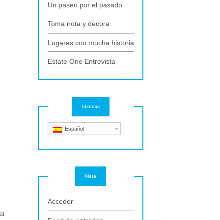
Un paseo por el pasado
Toma nota y decora
Lugares con mucha historia
Estate One Entrevista
Idiomas
Español
Meta
e
Acceder
la