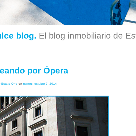
ulce blog.
El blog inmobiliario de E
eando por Ópera
r
Estate One
en
martes, octubre 7, 2014