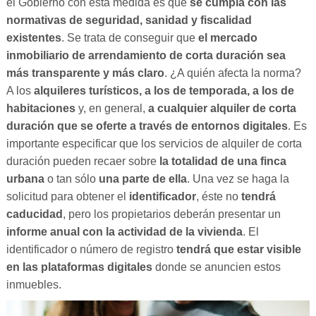
el Gobierno con esta medida es que
se cumpla con las
normativas de seguridad, sanidad y fiscalidad
existentes
. Se trata de conseguir que
el mercado
inmobiliario de arrendamiento de corta duración sea
más transparente y más claro
. ¿A quién afecta la norma?
A los
alquileres turísticos, a los de temporada, a los de
habitaciones
y, en general,
a
cualquier alquiler de corta
duración
que se oferte
a través de entornos digitales
. Es
importante especificar que los servicios de alquiler de corta
duración pueden recaer sobre
la totalidad de una finca
urbana
o tan sólo
una parte de ella
. Una vez se haga la
solicitud para obtener el
identificador
, éste no
tendrá
caducidad
, pero los propietarios deberán presentar un
informe anual con la actividad de la vivienda
. El
identificador o número de registro
tendrá que estar visible
en las plataformas digitales
donde se anuncien estos
inmuebles.