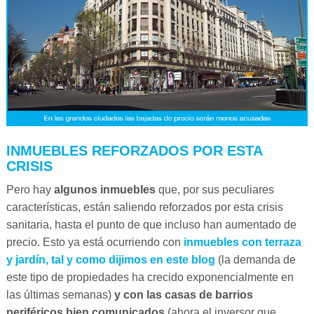
INMUEBLES REFORZADOS POR ESTA
CRISIS
Pero hay
algunos inmuebles
que, por sus peculiares
características, están saliendo reforzados por esta crisis
sanitaria, hasta el punto de que incluso han aumentado de
precio. Esto ya está ocurriendo con
inmuebles con terraza
y jardín, tal y como dijimos en este blog
(la demanda de
este tipo de propiedades ha crecido exponencialmente en
las últimas semanas)
y con
las casas de barrios
periféricos bien comunicados
(ahora el inversor que